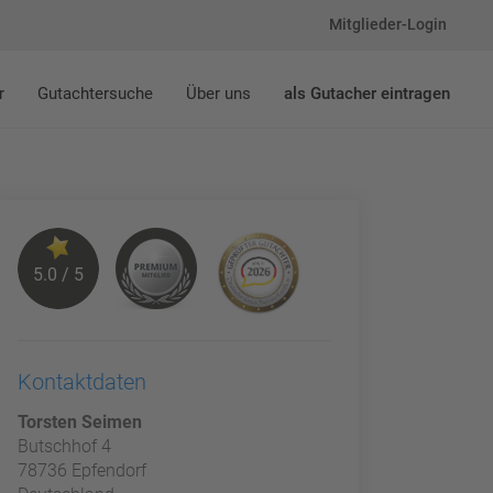
Mitglieder-Login
r
Gutachtersuche
Über uns
als Gutacher eintragen
5.0 / 5
Kontaktdaten
Torsten Seimen
Butschhof 4
78736 Epfendorf