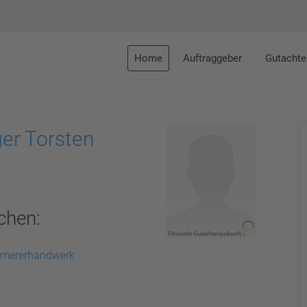
Home
Auftraggeber
Gutachte
er Torsten
chen:
Zimmererhandwerk