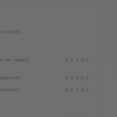
auf klicken.
und den Hergang
h begründen?
utachters?