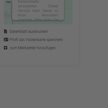
Karteninhalte
einzubetten. Dieser
Service kann Daten zu
Ihren Aktivitäten
sammeln. Bitte lesen Sie
Service
die Details durch und
stimmen Sie der Nutzung
Datenblatt ausdrucken
des Service zu, um diese
Karte anzuzeigen.
Profil als Visitenkarte speichern
zum Merkzettel hinzufügen
Mehr Informationen
Akzeptieren
powered by
Usercentrics
Consent Management
Platform
&
eRecht24