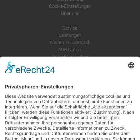
Cookie-Einstellungen
Über uns
Service
Leistungen
Kosten im Überblick
AGB Nutzer
Gutachter suchen
Gutachter Blog
Auftragsbörse
Anfrage
Presse
Partner: Der DGuSV
als Gutachter eintragen
Infos für Suchende