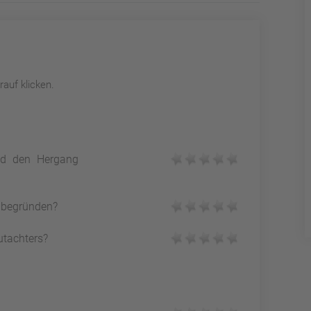
auf klicken.
und den Hergang
h begründen?
utachters?