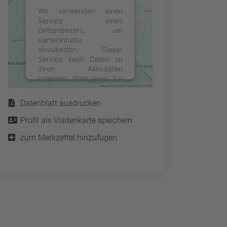
Wir verwenden einen
Service eines
Drittanbieters, um
Karteninhalte
einzubetten. Dieser
Service kann Daten zu
Ihren Aktivitäten
sammeln. Bitte lesen Sie
Service
die Details durch und
stimmen Sie der Nutzung
Datenblatt ausdrucken
des Service zu, um diese
Karte anzuzeigen.
Profil als Visitenkarte speichern
zum Merkzettel hinzufügen
Mehr Informationen
Akzeptieren
powered by
Usercentrics
Consent Management
Platform
&
eRecht24