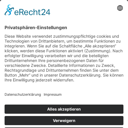
Gutachter suchen
Gutachter Blog
Auftragsbörse
Anfrage
Presse
Partner: Der DGuSV
als Gutachter eintragen
Infos für Suchende