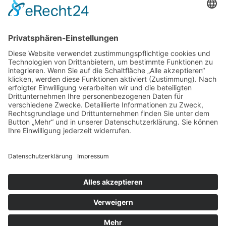
Gutachter Blog
Auftragsbörse
Anfrage
Presse
Partner: Der DGuSV
als Gutachter eintragen
Infos für Suchende