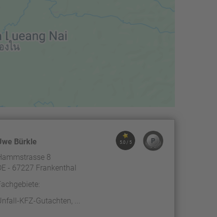
Uwe Bürkle
5.0 / 5
Hammstrasse 8
DE - 67227 Frankenthal
Fachgebiete:
Unfall-KFZ-Gutachten, ...