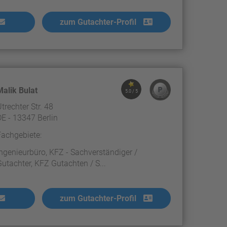
zum Gutachter-Profil
Malik Bulat
5.0 / 5
trechter Str. 48
DE - 13347 Berlin
Fachgebiete:
Ingenieurbüro, KFZ - Sachverständiger /
Gutachter, KFZ Gutachten / S...
zum Gutachter-Profil