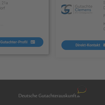
S
. 21a
orf
...
Gutachter-Profil
Direkt-Kontakt