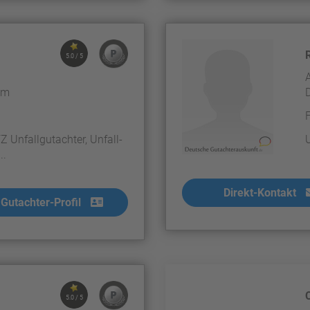
5.0 / 5
im
Z Unfallgutachter, Unfall-
..
Direkt-Kontakt
Gutachter-Profil
5.0 / 5