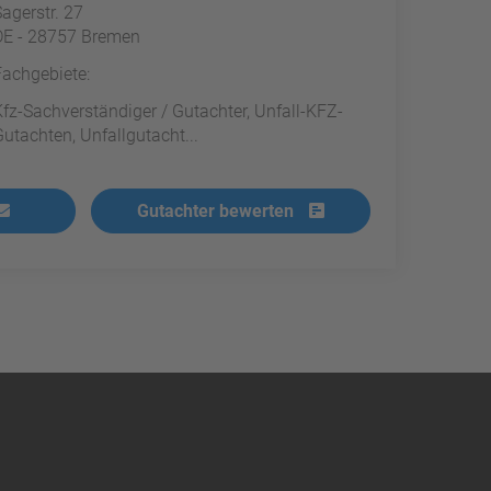
agerstr. 27
DE - 28757 Bremen
Fachgebiete:
Kfz-Sachverständiger / Gutachter, Unfall-KFZ-
Gutachten, Unfallgutacht...
Gutachter bewerten