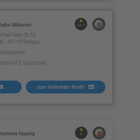
Rajko Milicevic
5.0 / 5
Alfred-Delp-Str.55
DE - 63110 Rodgau
Fachgebiete:
Unfall-KFZ-Gutachten, ...
zum Gutachter-Profil
Clemens Hoping
X