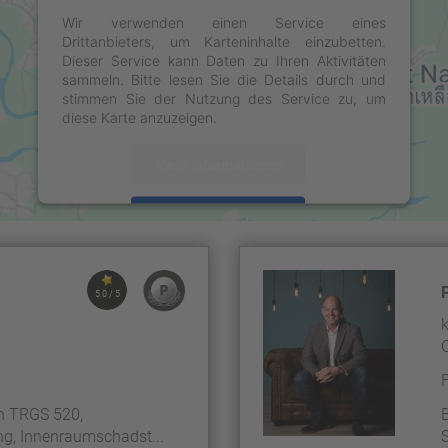
Wir verwenden einen Service eines
Drittanbieters, um Karteninhalte einzubetten.
Dieser Service kann Daten zu Ihren Aktivitäten
sammeln. Bitte lesen Sie die Details durch und
stimmen Sie der Nutzung des Service zu, um
diese Karte anzuzeigen.
Mehr Informationen
Akzeptieren
powered by
Usercentrics Consent Management
Platform
&
eRecht24
5.0 / 5
h TRGS 520,
g, Innenraumschadst...