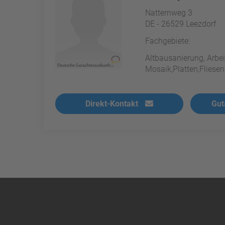
Natternweg 3
DE - 26529 Leezdorf
Fachgebiete:
Altbausanierung, Arbe
Mosaik,Platten,Fliesen
Direkt-Kontakt
Gut