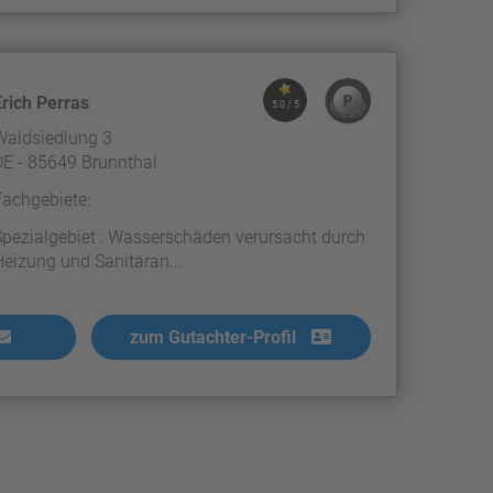
Erich Perras
5.0 / 5
Waldsiedlung 3
DE - 85649 Brunnthal
Fachgebiete:
Spezialgebiet : Wasserschäden verursacht durch
Heizung und Sanitäran...
zum Gutachter-Profil