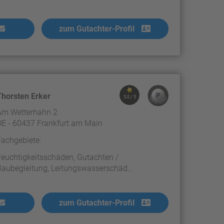
zum Gutachter-Profil
Thorsten Erker
5.0 / 5
Am Wetterhahn 2
DE - 60437 Frankfurt am Main
Fachgebiete:
Feuchtigkeitsschäden, Gutachten /
Baubegleitung, Leitungswasserschäd...
zum Gutachter-Profil