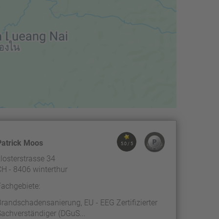
Patrick Moos
5.0 / 5
klosterstrasse 34
CH - 8406 winterthur
Fachgebiete:
Brandschadensanierung, EU - EEG Zertifizierter
Sachverständiger (DGuS...