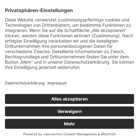
Auftragsbörse
Anfrage
Presse
Partner: Der DGuSV
als Gutachter eintragen
Infos für Suchende
© 2026 | www.deutsche-gutachterauskunft.de | Alle Rechte vorbehalten