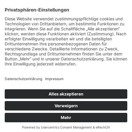
Auftragsbörse
Anfrage
Presse
Partner: Der DGuSV
als Gutachter eintragen
Infos für Suchende
© 2026 | www.deutsche-gutachterauskunft.de | Alle Rechte vorbehalten