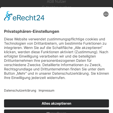
AGB Nutzer
Gutachter suchen
Gutachter Blog
Auftragsbörse
Anfrage
Presse
Partner: Der DGuSV
als Gutachter eintragen
Infos für Suchende