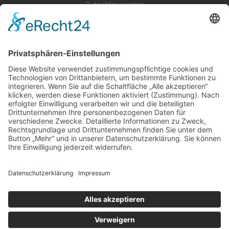
Gutachter suchen
Gutachter Blog
Auftragsbörse
Anfrage
Presse
Partner: Der DGuSV
als Gutachter eintragen
Infos für Suchende