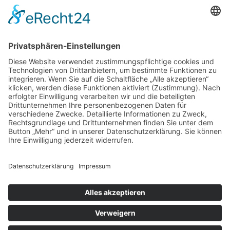
Gutachter Blog
Auftragsbörse
Anfrage
Presse
Partner: Der DGuSV
als Gutachter eintragen
Infos für Suchende