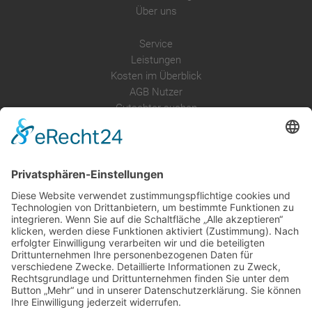
Über uns
Service
Leistungen
Kosten im Überblick
AGB Nutzer
Gutachter suchen
Gutachter Blog
Auftragsbörse
Anfrage
Presse
Partner: Der DGuSV
als Gutachter eintragen
Infos für Suchende