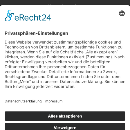
Gutachter suchen
Gutachter Blog
Auftragsbörse
Anfrage
Presse
Partner: Der DGuSV
als Gutachter eintragen
Infos für Suchende