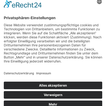
Gutachter Blog
Auftragsbörse
Anfrage
Presse
Partner: Der DGuSV
als Gutachter eintragen
Infos für Suchende