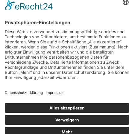
Gutachter Blog
Auftragsbörse
Anfrage
Presse
Partner: Der DGuSV
als Gutachter eintragen
Infos für Suchende