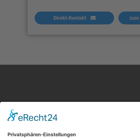
Direkt-Kontakt
zum 
Kontakt
Service
Impressum
Leistung
AGB Gutachter
Kosten i
Datenschutz
AGB Nutz
Cookie-Einstellungen
Gutachte
Über uns
Gutachte