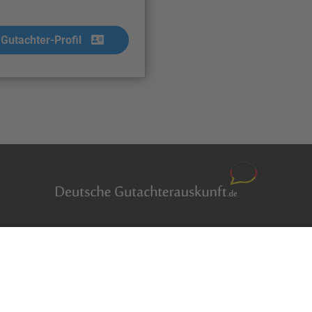
Gutachter-Profil
Auftragsbörse
en
Anfrage
m Überblick
Presse
er
Partner: Der DGuSV
r suchen
als Gutachter eintragen
r Blog
Infos für Suchende