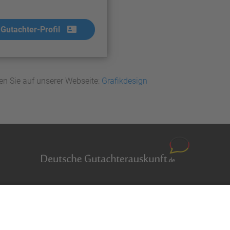
Gutachter-Profil
en Sie auf unserer Webseite:
Grafikdesign
Auftragsbörse
en
Anfrage
m Überblick
Presse
er
Partner: Der DGuSV