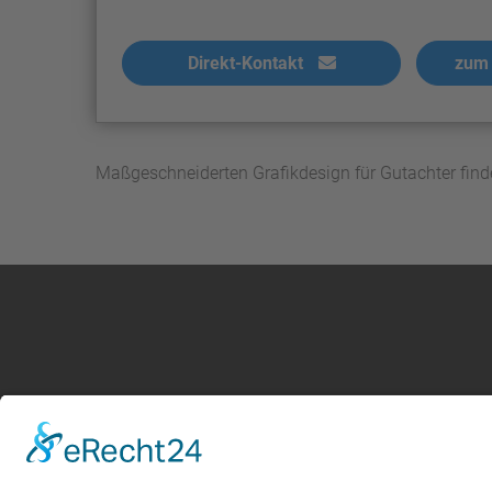
Direkt-Kontakt
zum 
Maßgeschneiderten Grafikdesign für Gutachter find
Kontakt
Service
Impressum
Leistung
AGB Gutachter
Kosten i
Datenschutz
AGB Nutz