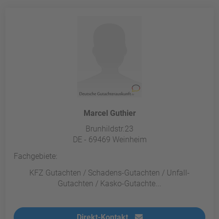
powered by
Usercentrics Consent
Management Platform
&
eRecht24
Marcel Guthier
Brunhildstr.23
DE - 69469 Weinheim
Fachgebiete:
KFZ Gutachten / Schadens-Gutachten / Unfall-
Gutachten / Kasko-Gutachte...
Direkt-Kontakt