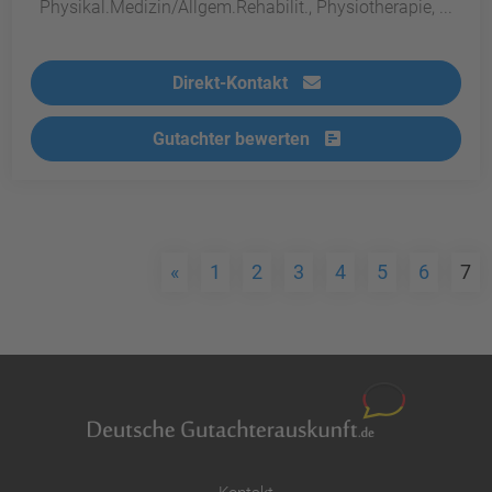
Physikal.Medizin/Allgem.Rehabilit., Physiotherapie, ...
Direkt-Kontakt
Gutachter bewerten
«
1
2
3
4
5
6
7