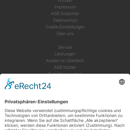
Kontakt
Impressum
AGB Gutachter
Datenschutz
Cookie-Einstellungen
Über uns
Service
Leistungen
Kosten im Überblick
AGB Nutzer
Gutachter suchen
Gutachter Blog
Auftragsbörse
Anfrage
Presse
Partner: Der DGuSV
als Gutachter eintragen
Infos für Suchende