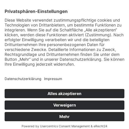
Auftragsbörse
Anfrage
Presse
Partner: Der DGuSV
als Gutachter eintragen
Infos für Suchende
© 2026 | www.deutsche-gutachterauskunft.de | Alle Rechte vorbehalten