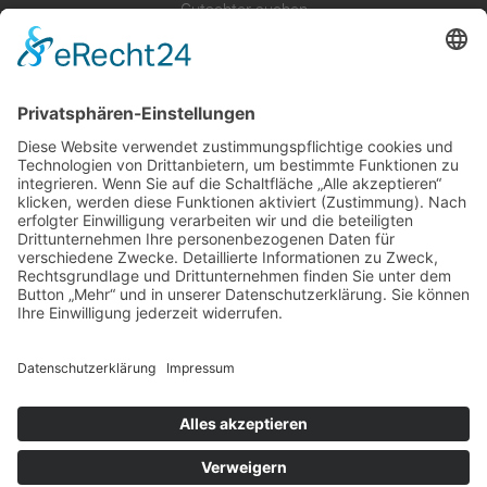
Gutachter suchen
Gutachter Blog
Auftragsbörse
Anfrage
Presse
Partner: Der DGuSV
als Gutachter eintragen
Infos für Suchende