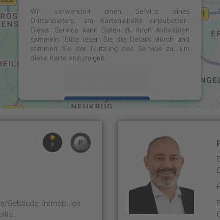
Wir verwenden einen Service eines
Drittanbieters, um Karteninhalte einzubetten.
Dieser Service kann Daten zu Ihren Aktivitäten
sammeln. Bitte lesen Sie die Details durch und
stimmen Sie der Nutzung des Service zu, um
diese Karte anzuzeigen.
Mehr Informationen
Akzeptieren
powered by
Usercentrics Consent Management
Platform
&
eRecht24
X
e/Gebäude, Immobilien
lie...