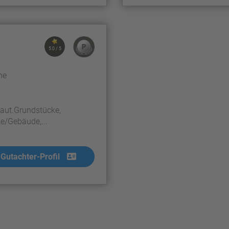
5.0 / 5
ne
aut.Grundstücke,
e/Gebäude,...
Gutachter-Profil