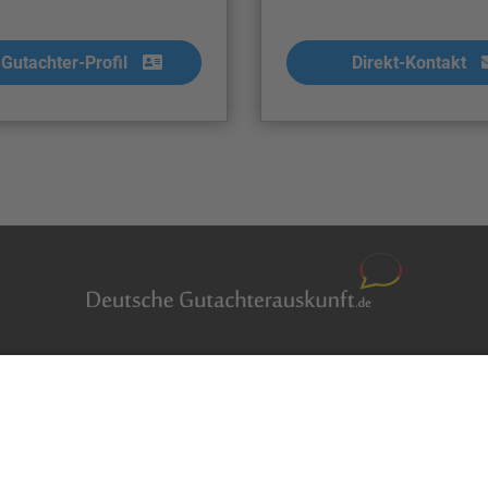
Gutachter-Profil
Direkt-Kontakt
Auftragsbörse
en
Anfrage
m Überblick
Presse
er
Partner: Der DGuSV
r suchen
als Gutachter eintragen
r Blog
Infos für Suchende