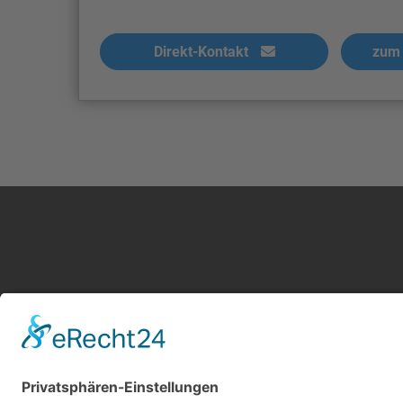
Direkt-Kontakt
zum 
Kontakt
Service
Impressum
Leistung
AGB Gutachter
Kosten i
Datenschutz
AGB Nutz
Cookie-Einstellungen
Gutachte
Über uns
Gutachte