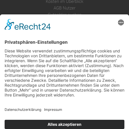
Kosten im Überblick
AGB Nutzer
Gutachter suchen
Gutachter Blog
Auftragsbörse
Anfrage
Presse
Partner: Der DGuSV
als Gutachter eintragen
Infos für Suchende