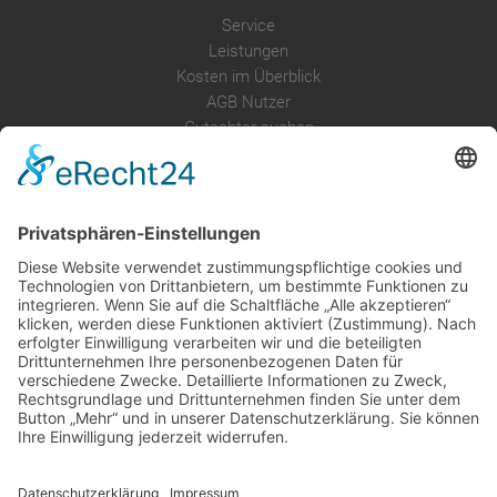
Service
Leistungen
Kosten im Überblick
AGB Nutzer
Gutachter suchen
Gutachter Blog
Auftragsbörse
Anfrage
Presse
Partner: Der DGuSV
als Gutachter eintragen
Infos für Suchende