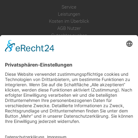
Service
Leistungen
Kosten im Überblick
AGB Nutzer
Gutachter suchen
Gutachter Blog
Auftragsbörse
Anfrage
Presse
Partner: Der DGuSV
als Gutachter eintragen
Infos für Suchende