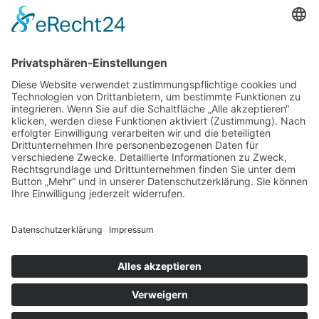
Gutachter Blog
Auftragsbörse
Anfrage
Presse
Partner: Der DGuSV
als Gutachter eintragen
Infos für Suchende