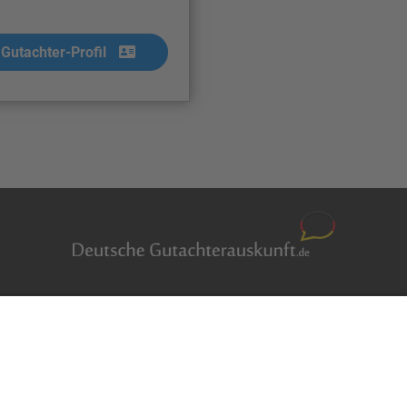
Gutachter-Profil
Auftragsbörse
en
Anfrage
m Überblick
Presse
er
Partner: Der DGuSV
r suchen
als Gutachter eintragen
r Blog
Infos für Suchende