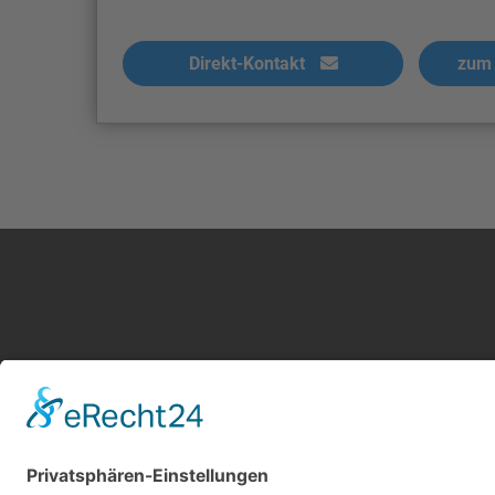
Direkt-Kontakt
zum 
Kontakt
Service
Impressum
Leistung
AGB Gutachter
Kosten i
Datenschutz
AGB Nutz
Cookie-Einstellungen
Gutachte
Über uns
Gutachte