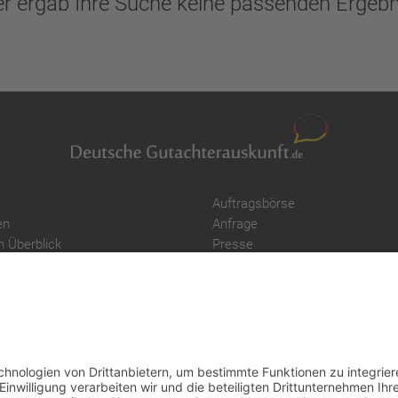
er ergab Ihre Suche keine passenden Ergebn
Auftragsbörse
en
Anfrage
m Überblick
Presse
er
Partner: Der DGuSV
r suchen
als Gutachter eintragen
r Blog
Infos für Suchende