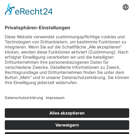
Gutachter Blog
Auftragsbörse
Anfrage
Presse
Partner: Der DGuSV
als Gutachter eintragen
Infos für Suchende