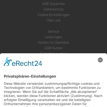
AGB Gutachter
Datenschutz
Cookie-Einstellungen
Über uns
Service
Leistungen
Kosten im Überblick
AGB Nutzer
Gutachter suchen
Gutachter Blog
Auftragsbörse
Anfrage
Presse
Partner: Der DGuSV
als Gutachter eintragen
Infos für Suchende