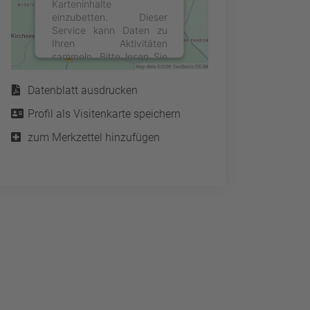
Karteninhalte
einzubetten. Dieser
Service kann Daten zu
Ihren Aktivitäten
sammeln. Bitte lesen Sie
Service
die Details durch und
stimmen Sie der Nutzung
Datenblatt ausdrucken
des Service zu, um diese
Karte anzuzeigen.
Profil als Visitenkarte speichern
zum Merkzettel hinzufügen
Mehr Informationen
Akzeptieren
powered by
Usercentrics
Consent Management
Platform
&
eRecht24