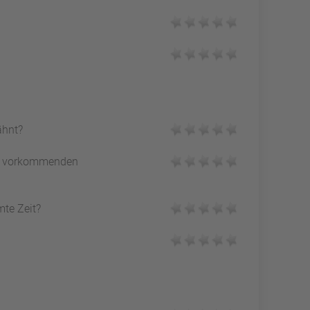
ähnt?
vorkommenden
mte Zeit?