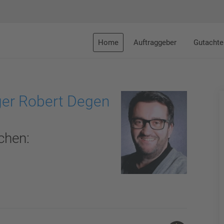
Home
Auftraggeber
Gutachte
ger Robert Degen
chen:
g