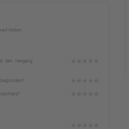
auf klicken.
und den Hergang
h begründen?
utachters?