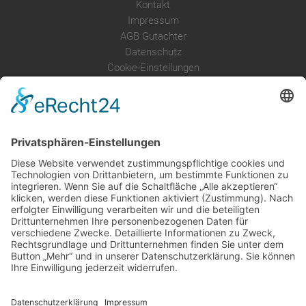
Kontakt
Impressum
AGB Gutachter
Datenschutz
Cookie-Einstellungen
Über uns
Service
Leistungen
Kosten im Überblick
AGB Nutzer
Gutachter suchen
Gutachter Blog
Auftragsbörse
Anfrage
Presse
Partner: Der DGuSV
als Gutachter eintragen
Infos für Suchende