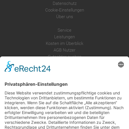
Datenschutz
Cookie-Einstellungen
Über uns
Service
Leistungen
Kosten im Überblick
AGB Nutzer
Gutachter suchen
Gutachter Blog
Auftragsbörse
Anfrage
Presse
Partner: Der DGuSV
als Gutachter eintragen
Infos für Suchende