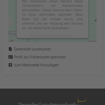
Wir verwenden einen Service eines
Drittanbieters, um Karteninhalte
einzubetten. Dieser Service kann Daten
zu Ihren Aktivitäten sammeln. Bitte
lesen Sie die Details durch und
stimmen Sie der Nutzung des Service
zu, um diese Karte anzuzeigen.
Mehr Informationen
Service
Datenblatt ausdrucken
Akzeptieren
Profil als Visitenkarte speichern
powered by
Usercentrics Consent
Management Platform
&
eRecht24
zum Merkzettel hinzufügen