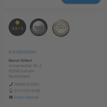
5.0 / 5
Kontaktdaten
Marco Dötterl
Immenreuther Str. 4
95508 Kulmain
Deutschland
09642/915082
015123015189
Email-Adresse