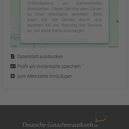
Drittanbieters, um Karteninhalte
einzubetten. Dieser Service kann Daten
zu Ihren Aktivitäten sammeln. Bitte
lesen Sie die Details durch und
stimmen Sie der Nutzung des Service
zu, um diese Karte anzuzeigen.
Mehr Informationen
Service
Datenblatt ausdrucken
Akzeptieren
Profil als Visitenkarte speichern
powered by
Usercentrics Consent
Management Platform
&
eRecht24
zum Merkzettel hinzufügen