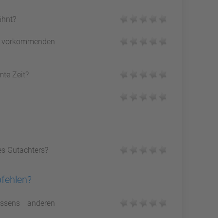
ähnt?
vorkommenden
mte Zeit?
es Gutachters?
pfehlen?
ssens anderen