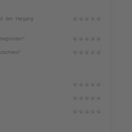
und den Hergang
h begründen?
utachters?