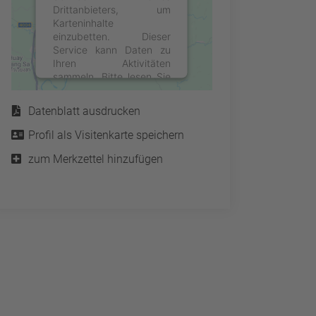
Drittanbieters, um
Karteninhalte
einzubetten. Dieser
Service kann Daten zu
Ihren Aktivitäten
sammeln. Bitte lesen Sie
Service
die Details durch und
stimmen Sie der Nutzung
Datenblatt ausdrucken
des Service zu, um diese
Karte anzuzeigen.
Profil als Visitenkarte speichern
zum Merkzettel hinzufügen
Mehr Informationen
Akzeptieren
powered by
Usercentrics
Consent Management
Platform
&
eRecht24