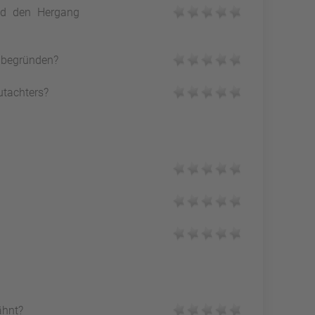
und den Hergang
h begründen?
utachters?
ähnt?