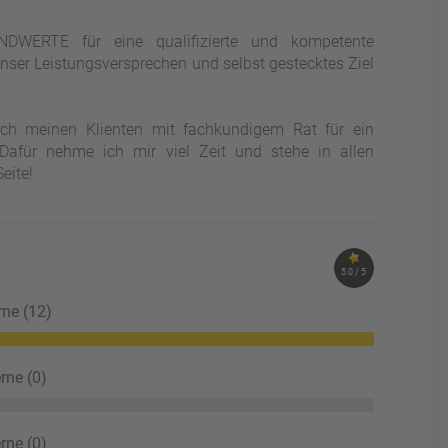
NDWERTE für eine qualifizierte und kompetente
nser Leistungsversprechen und selbst gestecktes Ziel
e ich meinen Klienten mit fachkundigem Rat für ein
 Dafür nehme ich mir viel Zeit und stehe in allen
eite!
5.0 / 5
rne (12)
rne (0)
rne (0)