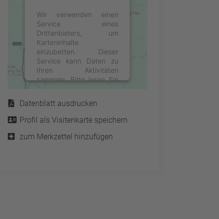
Wir verwenden einen
Service eines
Drittanbieters, um
Karteninhalte
einzubetten. Dieser
Service kann Daten zu
Ihren Aktivitäten
sammeln. Bitte lesen Sie
Service
die Details durch und
stimmen Sie der Nutzung
Datenblatt ausdrucken
des Service zu, um diese
Karte anzuzeigen.
Profil als Visitenkarte speichern
zum Merkzettel hinzufügen
Mehr Informationen
Akzeptieren
powered by
Usercentrics
Consent Management
Platform
&
eRecht24