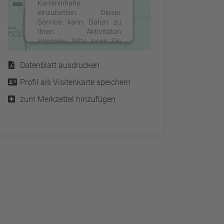
Karteninhalte
einzubetten. Dieser
Service kann Daten zu
Ihren Aktivitäten
sammeln. Bitte lesen Sie
Service
die Details durch und
stimmen Sie der Nutzung
Datenblatt ausdrucken
des Service zu, um diese
Karte anzuzeigen.
Profil als Visitenkarte speichern
zum Merkzettel hinzufügen
Mehr Informationen
Akzeptieren
powered by
Usercentrics
Consent Management
Platform
&
eRecht24