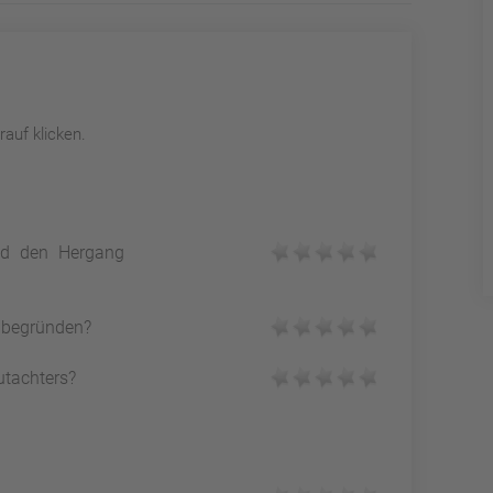
auf klicken.
und den Hergang
h begründen?
utachters?