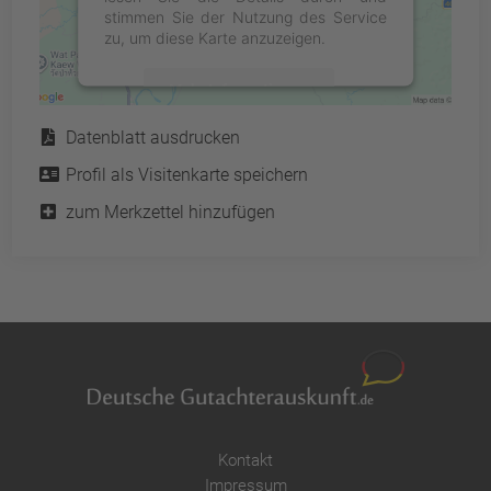
stimmen Sie der Nutzung des Service
zu, um diese Karte anzuzeigen.
Mehr Informationen
Service
Datenblatt ausdrucken
Akzeptieren
Profil als Visitenkarte speichern
powered by
Usercentrics Consent
Management Platform
&
eRecht24
zum Merkzettel hinzufügen
Kontakt
Impressum