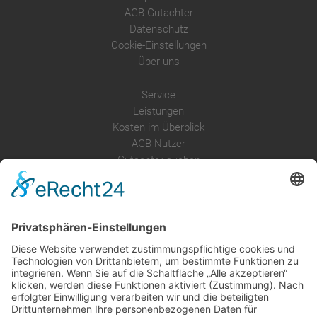
AGB Gutachter
Datenschutz
Cookie-Einstellungen
Über uns
Service
Leistungen
Kosten im Überblick
AGB Nutzer
Gutachter suchen
Gutachter Blog
Auftragsbörse
Anfrage
Presse
Partner: Der DGuSV
als Gutachter eintragen
Infos für Suchende