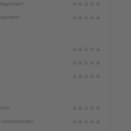
h begründen?
utachters?
ähnt?
vorkommenden