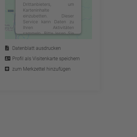
Drittanbieters, um
Karteninhalte
einzubetten. Dieser
Service kann Daten zu
Ihren Aktivitäten
sammeln. Bitte lesen Sie
Service
die Details durch und
stimmen Sie der Nutzung
Datenblatt ausdrucken
des Service zu, um diese
Karte anzuzeigen.
Profil als Visitenkarte speichern
zum Merkzettel hinzufügen
Mehr Informationen
Akzeptieren
powered by
Usercentrics
Consent Management
Platform
&
eRecht24