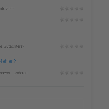
mte Zeit?
es Gutachters?
pfehlen?
ssens anderen