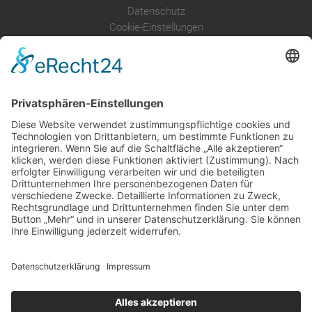
Datenschutz
Cookie-Einstellungen
Über uns
Service
Leistungen
Kosten im Überblick
AGB Nutzer
Gutachter suchen
Gutachter Blog
Auftragsbörse
Anfrage
Presse
Partner: Der DGuSV
als Gutachter eintragen
Infos für Suchende