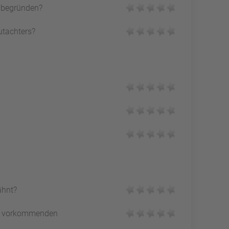
h begründen?
utachters?
ähnt?
vorkommenden