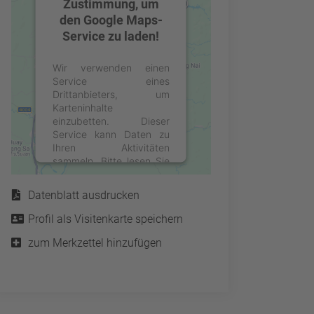
Zustimmung, um
den Google Maps-
Service zu laden!
Wir verwenden einen
Service eines
Drittanbieters, um
Karteninhalte
einzubetten. Dieser
Service kann Daten zu
Ihren Aktivitäten
sammeln. Bitte lesen Sie
Service
die Details durch und
stimmen Sie der Nutzung
Datenblatt ausdrucken
des Service zu, um diese
Karte anzuzeigen.
Profil als Visitenkarte speichern
zum Merkzettel hinzufügen
Mehr Informationen
Akzeptieren
powered by
Usercentrics