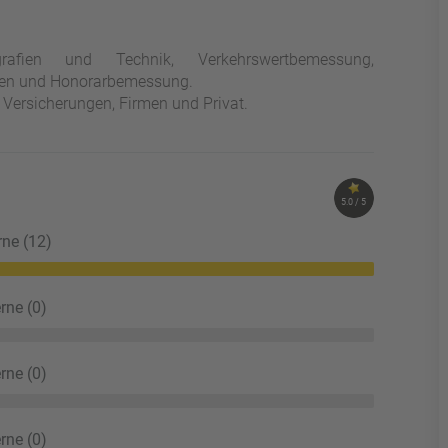
fien und Technik, Verkehrswertbemessung,
ngen und Honorarbemessung.
, Versicherungen, Firmen und Privat.
5.0 / 5
rne (12)
rne (0)
rne (0)
rne (0)