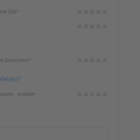
mte Zeit?
es Gutachters?
pfehlen?
ssens anderen