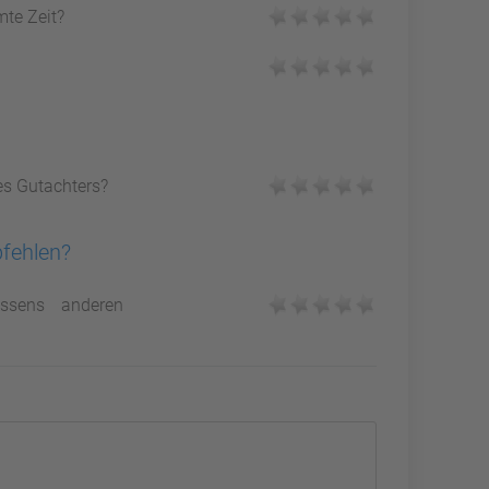
mte Zeit?
es Gutachters?
pfehlen?
ssens anderen