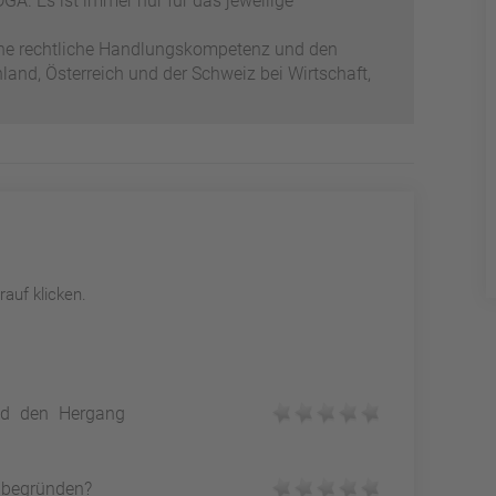
GA. Es ist immer nur für das jeweilige
ene rechtliche Handlungskompetenz und den
and, Österreich und der Schweiz bei Wirtschaft,
auf klicken.
und den Hergang
h begründen?