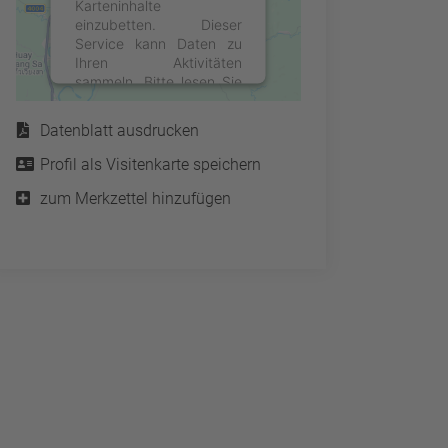
Karteninhalte
einzubetten. Dieser
Service kann Daten zu
Ihren Aktivitäten
sammeln. Bitte lesen Sie
Service
die Details durch und
stimmen Sie der Nutzung
Datenblatt ausdrucken
des Service zu, um diese
Karte anzuzeigen.
Profil als Visitenkarte speichern
zum Merkzettel hinzufügen
Mehr Informationen
Akzeptieren
powered by
Usercentrics
Consent Management
Platform
&
eRecht24