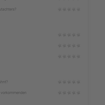
utachters?
ähnt?
vorkommenden