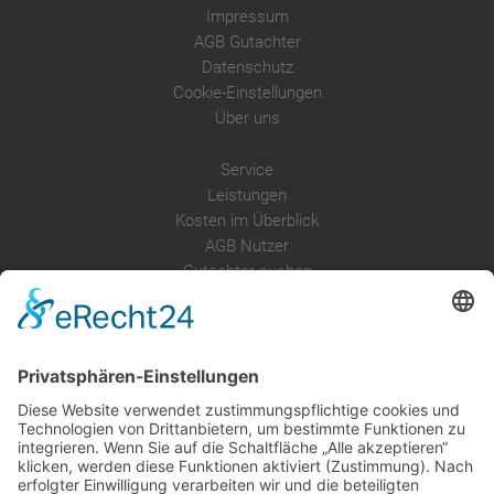
Impressum
AGB Gutachter
Datenschutz
Cookie-Einstellungen
Über uns
Service
Leistungen
Kosten im Überblick
AGB Nutzer
Gutachter suchen
Gutachter Blog
Auftragsbörse
Anfrage
Presse
Partner: Der DGuSV
als Gutachter eintragen
Infos für Suchende