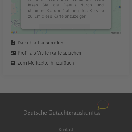
lesen Sie die Details durch und
stimmen Sie der Nutzung des Service
zu, um diese Karte anzuzeigen.
Mehr Informationen
Service
Datenblatt ausdrucken
Akzeptieren
Profil als Visitenkarte speichern
powered by
Usercentrics Consent
Management Platform
&
eRecht24
zum Merkzettel hinzufügen
Kontakt