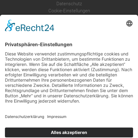
Datenschutz
Cookie-Einstellungen
Über uns
Service
Leistungen
Kosten im Überblick
AGB Nutzer
Gutachter suchen
Gutachter Blog
Auftragsbörse
Anfrage
Presse
Partner: Der DGuSV
als Gutachter eintragen
Infos für Suchende