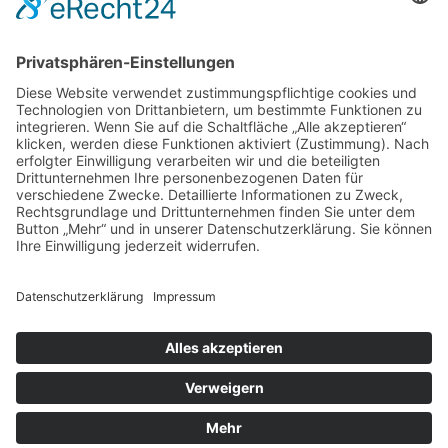
Auftragsbörse
Anfrage
Presse
Partner: Der DGuSV
als Gutachter eintragen
Infos für Suchende
© 2026 | www.deutsche-gutachterauskunft.de | Alle Rechte vorbehalten