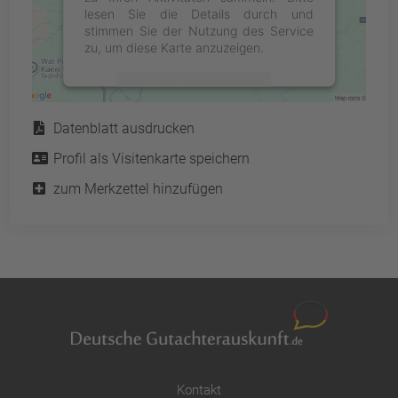
lesen Sie die Details durch und
stimmen Sie der Nutzung des Service
zu, um diese Karte anzuzeigen.
Mehr Informationen
Service
Datenblatt ausdrucken
Akzeptieren
Profil als Visitenkarte speichern
powered by
Usercentrics Consent
Management Platform
&
eRecht24
zum Merkzettel hinzufügen
Kontakt