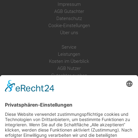
Impressum
AGB Gutachter
Datenschutz
Cookie-Einstellungen
Über uns
Service
Leistungen
Kosten im Überblick
AGB Nutzer
Gutachter suchen
Gutachter Blog
Auftragsbörse
Anfrage
Presse
Partner: Der DGuSV
als Gutachter eintragen
Infos für Suchende