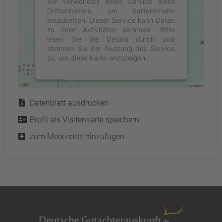
Wir verwenden einen Service eines
Drittanbieters, um Karteninhalte
einzubetten. Dieser Service kann Daten
zu Ihren Aktivitäten sammeln. Bitte
lesen Sie die Details durch und
stimmen Sie der Nutzung des Service
zu, um diese Karte anzuzeigen.
Mehr Informationen
Service
Datenblatt ausdrucken
Akzeptieren
Profil als Visitenkarte speichern
powered by
Usercentrics Consent
Management Platform
&
eRecht24
zum Merkzettel hinzufügen