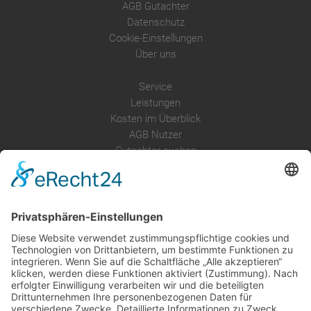
AGB Gutachter
Datenschutz
Cookie-Einstellungen
Über uns
Service
Leistungen
Kosten im Überblick
AGB Nutzer
Gutachter suchen
Gutachter Blog
Auftragsbörse
Anfrage
Presse
Partner: Der DGuSV
als Gutachter eintragen
Infos für Suchende