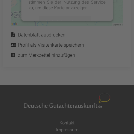
stimmen Sie der Nutzung des Service
zu, um diese Karte anzuzeigen.
Mehr Informationen
Service
Datenblatt ausdrucken
Akzeptieren
Profil als Visitenkarte speichern
powered by
Usercentrics Consent
Management Platform
&
eRecht24
zum Merkzettel hinzufügen
Kontakt
Impressum